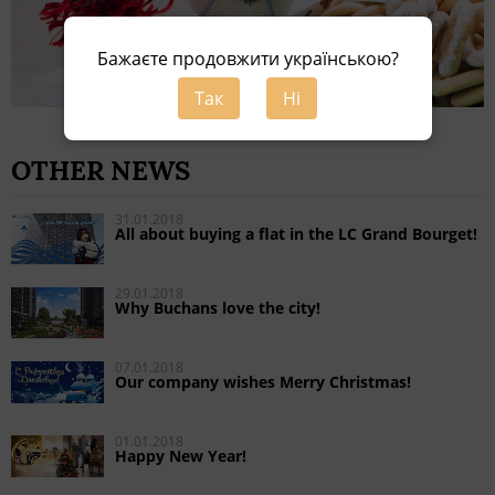
Бажаєте продовжити українською?
Так
Ні
OTHER NEWS
31.01.2018
All about buying a flat in the LC Grand Bourget!
29.01.2018
Why Buchans love the city!
07.01.2018
Our company wishes Merry Christmas!
01.01.2018
Happy New Year!